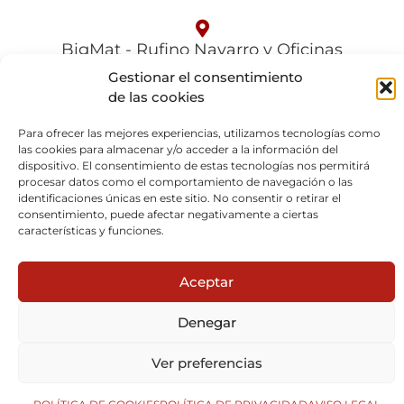
BigMat - Rufino Navarro y Oficinas
C/ Solana Nº 72 esq. C/ Azufre
Gestionar el consentimiento
28850 Torrejón de Ardoz, Madrid
de las cookies
91 656 60 07
Para ofrecer las mejores experiencias, utilizamos tecnologías como
las cookies para almacenar y/o acceder a la información del
dispositivo. El consentimiento de estas tecnologías nos permitirá
®Copyright 2026 – Rufino Navarro
procesar datos como el comportamiento de navegación o las
identificaciones únicas en este sitio. No consentir o retirar el
Aviso legal
|
Política de cookies
|
Política de privacidad
|
Canal de
consentimiento, puede afectar negativamente a ciertas
comunicación
|
Plan de igualdad
|
Política interna canal del
anunciante
características y funciones.
Aceptar
Denegar
Ver preferencias