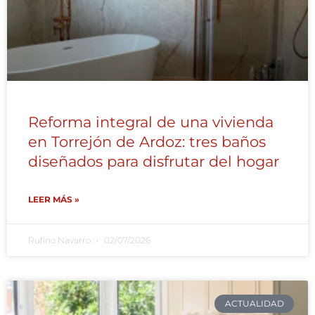
Reforma integral de una vivienda
en Torrejón de Ardoz: tres baños
diseñados para disfrutar del hogar
LEER MÁS »
Rufino Navarro
02/07/2026
ACTUALIDAD