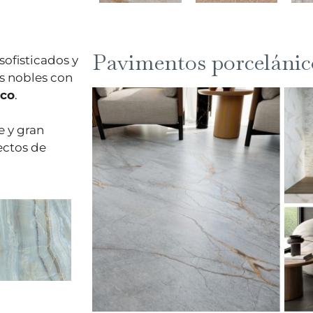
Pavimentos porcelánic
ofisticados y
s nobles con
ico
.
e y gran
ectos de