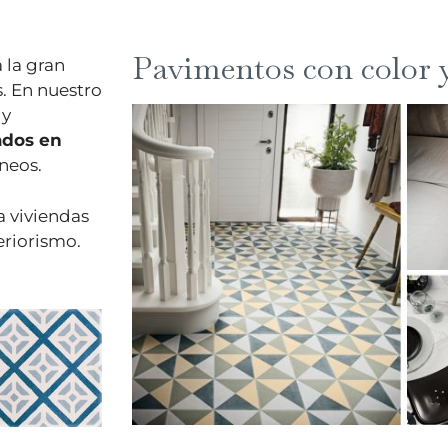
Pavimentos con color 
 la gran
s. En nuestro
 y
ados en
neos.
 viviendas
eriorismo.