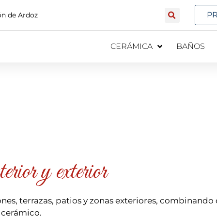
P
jón de Ardoz
CERÁMICA
BAÑOS
rior y exterior
es, terrazas, patios y zonas exteriores, combinando d
r cerámico.