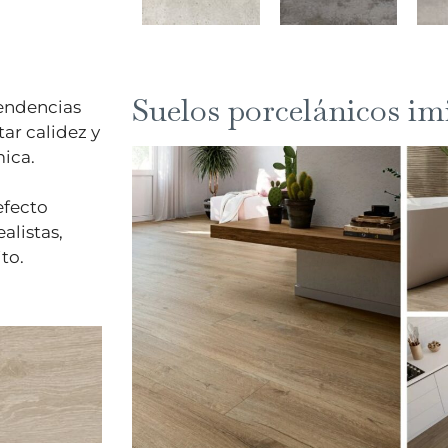
Suelos porcelánicos i
tendencias
ar calidez y
mica.
efecto
alistas,
ito.