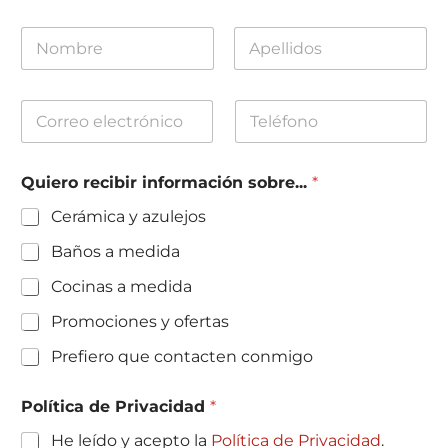
N
o
m
Nombre
Apellidos
b
C
T
r
o
e
e
r
l
y
r
é
A
Quiero recibir información sobre...
*
e
f
p
o
o
e
Cerámica y azulejos
e
n
l
l
o
l
Baños a medida
e
i
c
d
Cocinas a medida
t
o
r
s
Promociones y ofertas
ó
*
n
Prefiero que contacten conmigo
i
c
Política de Privacidad
*
o
*
He leído y acepto la
Política de Privacidad
.