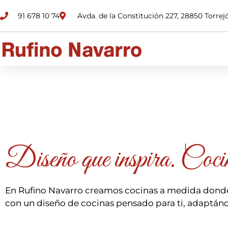
91 678 10 74
Avda. de la Constitución 227, 28850 Torre
Diseño que inspira. Coci
En Rufino Navarro creamos cocinas a medida donde
con un diseño de cocinas pensado para ti, adaptánd