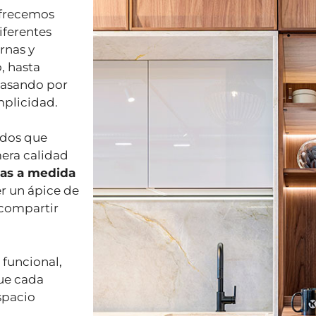
frecemos
iferentes
rnas y
, hasta
pasando por
mplicidad.
ados que
mera calidad
nas a medida
er un ápice de
 compartir
 funcional,
que cada
spacio