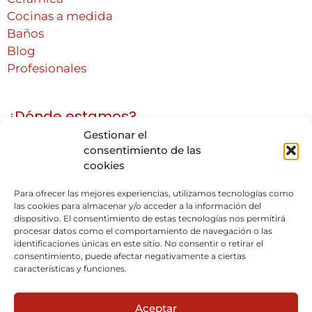
Cocinas a medida
Baños
Blog
Profesionales
¿Dónde estamos?
Gestionar el
consentimiento de las
Rufino Navarro Hogar
cookies
Avda. de la Constitución 227
Para ofrecer las mejores experiencias, utilizamos tecnologías como
28850 Torrejón de Ardoz, Madrid
las cookies para almacenar y/o acceder a la información del
91 678 10 74
dispositivo. El consentimiento de estas tecnologías nos permitirá
procesar datos como el comportamiento de navegación o las
identificaciones únicas en este sitio. No consentir o retirar el
consentimiento, puede afectar negativamente a ciertas
BigMat - Rufino Navarro y Oficinas
características y funciones.
C/ Solana Nº 72 esq. C/ Azufre
28850 Torrejón de Ardoz, Madrid
Aceptar
91 656 60 07